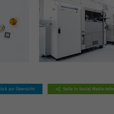
Name
_gat_G-RNEPF6BH6D
Anbieter
Google Analytics
Laufzeit
1 Minute
Dies ist ein von Google Analytics gesetztes Cookie
vom Mustertyp, bei dem das Musterelement auf
dem Namen die eindeutige Identitätsnummer des
Kontos oder der Website enthält, auf das es sich
Zweck
bezieht. Es scheint eine Variation des _gat-Cookies
zu sein, das verwendet wird, um die von Google auf
Websites mit hohem Traffic-Aufkommen
aufgezeichnete Datenmenge zu begrenzen.
rück zur Übersicht
Seite in Social Media teil