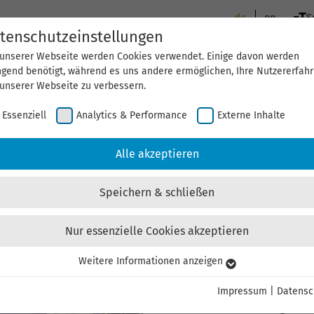
de
en
S
tenschutzeinstellungen
 unserer Webseite werden Cookies verwendet. Einige davon werden
Branchen & Unternehmen
Innova
ngend benötigt, während es uns andere ermöglichen, Ihre Nutzererfah
 unserer Webseite zu verbessern.
Essenziell
Analytics & Performance
Externe Inhalte
Alle akzeptieren
ectronic GmbH
Speichern & schließen
Micro-Hybrid Electro
Nur essenzielle Cookies akzeptieren
Weltmarktführern bei
Weitere Informationen anzeigen
senziell
anspruchsvoller kund
senzielle Cookies werden für grundlegende Funktionen der Webseite
Impressum
|
Datensc
nötigt. Dadurch ist gewährleistet, dass die Webseite einwandfrei
Elektronische Lösungen fü