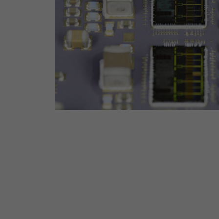
fu
A
Di
zu
ve
E
Wi
In
Yo
we