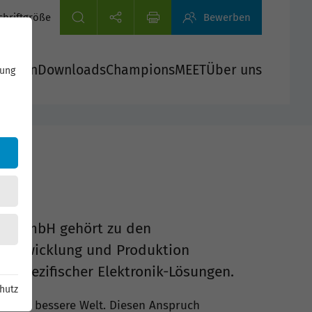
chriftgröße
Bewerben
tionen
Downloads
ChampionsMEET
Über uns
rung
nic GmbH gehört zu den
 Entwicklung und Produktion
enspezifischer Elektronik-Lösungen.
hutz
r eine bessere Welt. Diesen Anspruch